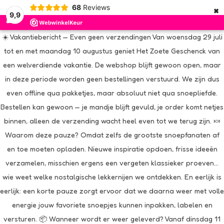
×
68
Reviews
9,9
☀️ Vakantiebericht — Even geen verzendingen Van woensdag 29 juli
tot en met maandag 10 augustus geniet Het Zoete Geschenck van
een welverdiende vakantie. De webshop blijft gewoon open, maar
in deze periode worden geen bestellingen verstuurd. We zijn dus
even offline qua pakketjes, maar absoluut niet qua snoepliefde.
Bestellen kan gewoon — je mandje blijft gevuld, je order komt netjes
binnen, alleen de verzending wacht heel even tot we terug zijn. 🍬
Waarom deze pauze? Omdat zelfs de grootste snoepfanaten af
en toe moeten opladen. Nieuwe inspiratie opdoen, frisse ideeën
verzamelen, misschien ergens een vergeten klassieker proeven…
wie weet welke nostalgische lekkernijen we ontdekken. En eerlijk is
eerlijk: een korte pauze zorgt ervoor dat we daarna weer met volle
energie jouw favoriete snoepjes kunnen inpakken, labelen en
versturen. 📦 Wanneer wordt er weer geleverd? Vanaf dinsdag 11