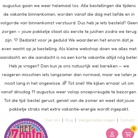
augustus gaan we weer helemaal los. Alle bestellingen die tijdens
de vakantie binnenkomen, worden vanaf die dag met liefde en in
volgorde van binnenkomst verstuurd. Dus heb je iets besteld? Geen
zorgen — jouw pakketje staat als eerste te juichen zodra we terug
zijn. 💛 Bedankt voor je geduld We waarderen het enorm dat je
even wacht op je bestelling. Als kleine webshop doen we alles met
aandacht, en die aandacht is na een korte vakantie altijd nóg beter.
Heb je vragen? Dan kun je ons natuurlijk wel bereiken — we
reageren misschien iets langzamer dan normaal, maar we laten je
nooit lang in het ongewisse. 🌈 Tot snel! We kijken ernaar uit om
vanaf dinsdag 11 augustus weer volop snoepvreugde te bezorgen.
Tot die tijd: bestel gerust, geniet van de zomer en weet dat jouw
pakketje straks met extra vakantie-energie wordt ingepakt.
Over ons
Blog
Veelgestelde vragen
Contact
0