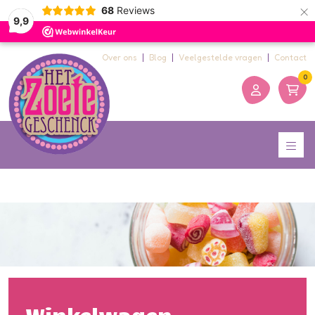
×
68
Reviews
9,9
Over ons
Blog
Veelgestelde vragen
Contact
0
Winkelwagen