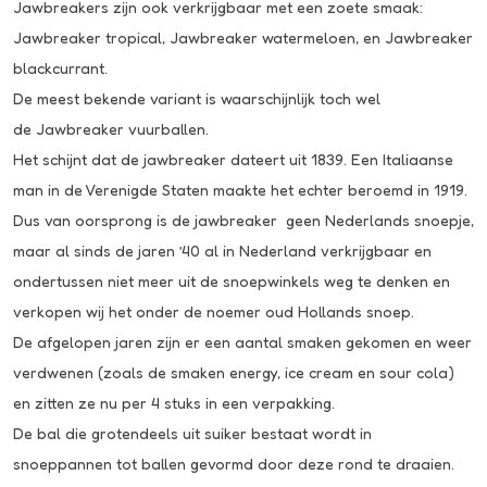
Jawbreakers zijn ook verkrijgbaar met een zoete smaak:
Jawbreaker tropical
,
Jawbreaker watermeloen
, en
Jawbreaker
blackcurrant.
De meest bekende variant is waarschijnlijk toch wel
de
Jawbreaker vuurballen
.
Het schijnt dat de jawbreaker dateert uit 1839. Een Italiaanse
man in de Verenigde Staten maakte het echter beroemd in 1919.
Dus van oorsprong is de jawbreaker geen Nederlands snoepje,
maar al sinds de jaren ’40 al in Nederland verkrijgbaar en
ondertussen niet meer uit de snoepwinkels weg te denken en
verkopen wij het onder de noemer oud Hollands snoep.
De afgelopen jaren zijn er een aantal smaken gekomen en weer
verdwenen (zoals de smaken energy, ice cream en sour cola)
en zitten ze nu per 4 stuks in een verpakking.
De bal die grotendeels uit suiker bestaat wordt in
snoeppannen tot ballen gevormd door deze rond te draaien.