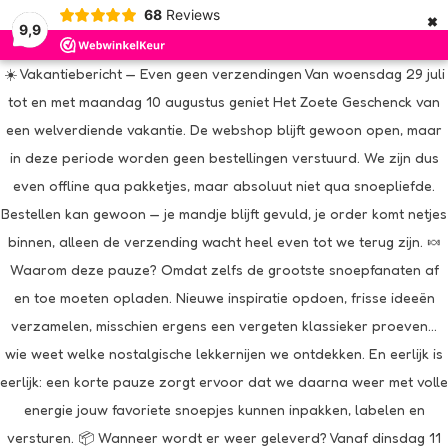
×
68
Reviews
9,9
☀️ Vakantiebericht — Even geen verzendingen Van woensdag 29 juli
tot en met maandag 10 augustus geniet Het Zoete Geschenck van
een welverdiende vakantie. De webshop blijft gewoon open, maar
in deze periode worden geen bestellingen verstuurd. We zijn dus
even offline qua pakketjes, maar absoluut niet qua snoepliefde.
Bestellen kan gewoon — je mandje blijft gevuld, je order komt netjes
binnen, alleen de verzending wacht heel even tot we terug zijn. 🍬
Waarom deze pauze? Omdat zelfs de grootste snoepfanaten af
en toe moeten opladen. Nieuwe inspiratie opdoen, frisse ideeën
verzamelen, misschien ergens een vergeten klassieker proeven…
wie weet welke nostalgische lekkernijen we ontdekken. En eerlijk is
eerlijk: een korte pauze zorgt ervoor dat we daarna weer met volle
energie jouw favoriete snoepjes kunnen inpakken, labelen en
versturen. 📦 Wanneer wordt er weer geleverd? Vanaf dinsdag 11