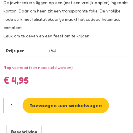
De jawbreakers liggen op een (met een vrolijk papier) ingepakt
karton. Daar om heen zit een transparante folie. De vrolijke
rode strik met felicitatiekaartje maakt het cadeau helemaal
compleet.
Leuk om te geven en een feest om te krijgen.
Prijs per
stuk
4 op voorraad (kan nabesteld worden)
€
4,95
Cadeau
Toevoegen aan winkelwagen
pakket
jawbreaker
geslaagd
Beschrijving