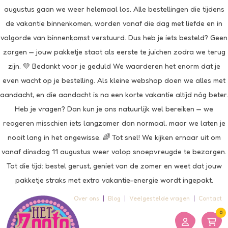
augustus gaan we weer helemaal los. Alle bestellingen die tijdens
de vakantie binnenkomen, worden vanaf die dag met liefde en in
volgorde van binnenkomst verstuurd. Dus heb je iets besteld? Geen
zorgen — jouw pakketje staat als eerste te juichen zodra we terug
zijn. 💛 Bedankt voor je geduld We waarderen het enorm dat je
even wacht op je bestelling. Als kleine webshop doen we alles met
aandacht, en die aandacht is na een korte vakantie altijd nóg beter.
Heb je vragen? Dan kun je ons natuurlijk wel bereiken — we
reageren misschien iets langzamer dan normaal, maar we laten je
nooit lang in het ongewisse. 🌈 Tot snel! We kijken ernaar uit om
vanaf dinsdag 11 augustus weer volop snoepvreugde te bezorgen.
Tot die tijd: bestel gerust, geniet van de zomer en weet dat jouw
pakketje straks met extra vakantie-energie wordt ingepakt.
Over ons
Blog
Veelgestelde vragen
Contact
0