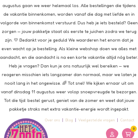
augustus gaan we weer helemaal los. Alle bestellingen die tijdens
de vakantie binnenkomen, worden vanaf die dag met liefde en in
volgorde van binnenkomst verstuurd. Dus heb je iets besteld? Geen
zorgen — jouw pakketje staat als eerste te juichen zodra we terug
zijn. 💛 Bedankt voor je geduld We waarderen het enorm dat je
even wacht op je bestelling. Als kleine webshop doen we alles met
aandacht, en die aandacht is na een korte vakantie altijd nóg beter.
Heb je vragen? Dan kun je ons natuurlijk wel bereiken — we
reageren misschien iets langzamer dan normaal, maar we laten je
nooit lang in het ongewisse. 🌈 Tot snel! We kijken ernaar uit om
vanaf dinsdag 11 augustus weer volop snoepvreugde te bezorgen.
Tot die tijd: bestel gerust, geniet van de zomer en weet dat jouw
pakketje straks met extra vakantie-energie wordt ingepakt.
Over ons
Blog
Veelgestelde vragen
Contact
0