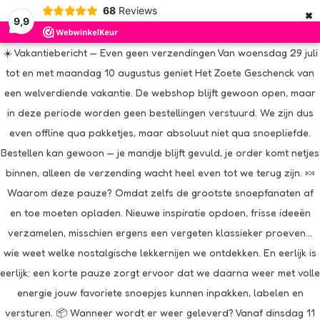
×
68
Reviews
9,9
☀️ Vakantiebericht — Even geen verzendingen Van woensdag 29 juli
tot en met maandag 10 augustus geniet Het Zoete Geschenck van
een welverdiende vakantie. De webshop blijft gewoon open, maar
in deze periode worden geen bestellingen verstuurd. We zijn dus
even offline qua pakketjes, maar absoluut niet qua snoepliefde.
Bestellen kan gewoon — je mandje blijft gevuld, je order komt netjes
binnen, alleen de verzending wacht heel even tot we terug zijn. 🍬
Waarom deze pauze? Omdat zelfs de grootste snoepfanaten af
en toe moeten opladen. Nieuwe inspiratie opdoen, frisse ideeën
verzamelen, misschien ergens een vergeten klassieker proeven…
wie weet welke nostalgische lekkernijen we ontdekken. En eerlijk is
eerlijk: een korte pauze zorgt ervoor dat we daarna weer met volle
energie jouw favoriete snoepjes kunnen inpakken, labelen en
versturen. 📦 Wanneer wordt er weer geleverd? Vanaf dinsdag 11