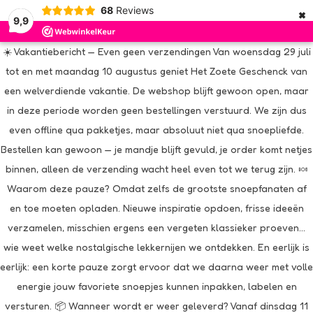
×
68
Reviews
9,9
☀️ Vakantiebericht — Even geen verzendingen Van woensdag 29 juli
tot en met maandag 10 augustus geniet Het Zoete Geschenck van
een welverdiende vakantie. De webshop blijft gewoon open, maar
in deze periode worden geen bestellingen verstuurd. We zijn dus
even offline qua pakketjes, maar absoluut niet qua snoepliefde.
Bestellen kan gewoon — je mandje blijft gevuld, je order komt netjes
binnen, alleen de verzending wacht heel even tot we terug zijn. 🍬
Waarom deze pauze? Omdat zelfs de grootste snoepfanaten af
en toe moeten opladen. Nieuwe inspiratie opdoen, frisse ideeën
verzamelen, misschien ergens een vergeten klassieker proeven…
wie weet welke nostalgische lekkernijen we ontdekken. En eerlijk is
eerlijk: een korte pauze zorgt ervoor dat we daarna weer met volle
energie jouw favoriete snoepjes kunnen inpakken, labelen en
versturen. 📦 Wanneer wordt er weer geleverd? Vanaf dinsdag 11