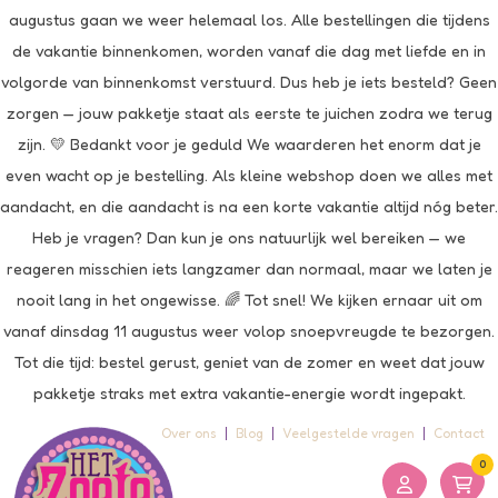
augustus gaan we weer helemaal los. Alle bestellingen die tijdens
de vakantie binnenkomen, worden vanaf die dag met liefde en in
volgorde van binnenkomst verstuurd. Dus heb je iets besteld? Geen
zorgen — jouw pakketje staat als eerste te juichen zodra we terug
zijn. 💛 Bedankt voor je geduld We waarderen het enorm dat je
even wacht op je bestelling. Als kleine webshop doen we alles met
aandacht, en die aandacht is na een korte vakantie altijd nóg beter.
Heb je vragen? Dan kun je ons natuurlijk wel bereiken — we
reageren misschien iets langzamer dan normaal, maar we laten je
nooit lang in het ongewisse. 🌈 Tot snel! We kijken ernaar uit om
vanaf dinsdag 11 augustus weer volop snoepvreugde te bezorgen.
Tot die tijd: bestel gerust, geniet van de zomer en weet dat jouw
pakketje straks met extra vakantie-energie wordt ingepakt.
Over ons
Blog
Veelgestelde vragen
Contact
0