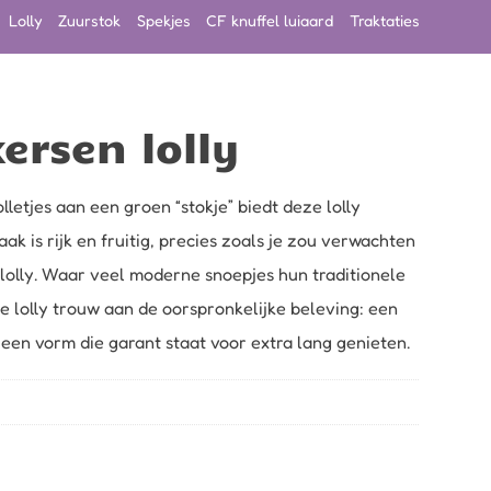
Lolly
Zuurstok
Spekjes
CF knuffel luiaard
Traktaties
ersen lolly
lletjes aan een groen “stokje” biedt deze lolly
ak is rijk en fruitig, precies zoals je zou verwachten
olly. Waar veel moderne snoepjes hun traditionele
ze lolly trouw aan de oorspronkelijke beleving: een
een vorm die garant staat voor extra lang genieten.