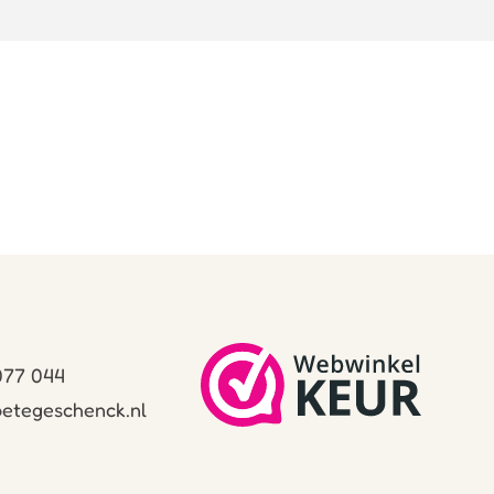
 077 044
etegeschenck.nl