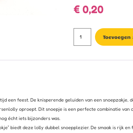
€
0,20
Dubbele
Toevoegen
kersen
lolly
aantal
tijd een feest. De knisperende geluiden van een snoepzakje, d
rsenlolly oproept. Dit snoepje is een perfecte combinatie van
nog écht iets bijzonders was.
kje” biedt deze lolly dubbel snoepplezier. De smaak is rijk en 