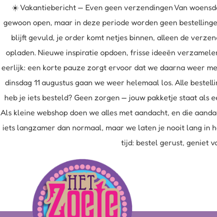
☀️ Vakantiebericht — Even geen verzendingen Van woensda
gewoon open, maar in deze periode worden geen bestellingen 
blijft gevuld, je order komt netjes binnen, alleen de ver
opladen. Nieuwe inspiratie opdoen, frisse ideeën verzamele
eerlijk: een korte pauze zorgt ervoor dat we daarna weer me
dinsdag 11 augustus gaan we weer helemaal los. Alle bestell
heb je iets besteld? Geen zorgen — jouw pakketje staat als e
Als kleine webshop doen we alles met aandacht, en die aandac
iets langzamer dan normaal, maar we laten je nooit lang in h
tijd: bestel gerust, geniet