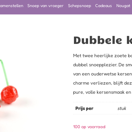
amenstellen
Snoep van vroeger
Schepsnoep
Cadeaus
Nougat
Dubbele k
Met twee heerlijke zoete bo
dubbel snoepplezier. De sma
van een ouderwetse kersenl
charme verliezen, blijft de
pure, volle kersensmaak en 
Prijs per
stuk
100 op voorraad