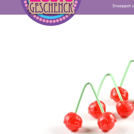
Snoeppot s