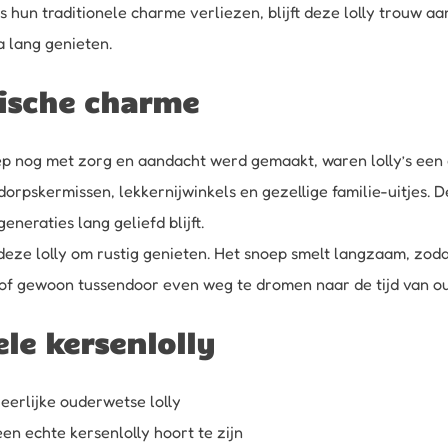
un traditionele charme verliezen, blijft deze lolly trouw aan
 lang genieten.
ische charme
p nog met zorg en aandacht werd gemaakt, waren lolly’s een ge
skermissen, lekkernijwinkels en gezellige familie-uitjes. De d
neraties lang geliefd blijft.
t deze lolly om rustig genieten. Het snoep smelt langzaam, zoda
t of gewoon tussendoor even weg te dromen naar de tijd van 
e kersenlolly
eerlijke ouderwetse lolly
een echte kersenlolly hoort te zijn