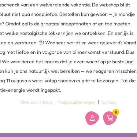
schenck van een welverdiende vakantie. De webshop blijft
oluut niet qua snoepliefde. Bestellen kan gewoon — je mandje
uze? Omdat zelfs de grootste snoepfanaten af en toe moeten
 welke nostalgische lekkernijen we ontdekken. En eerlijk is
belen en versturen. 📦 Wanneer wordt er weer geleverd? Vanaf
dag met liefde en in volgorde van binnenkomst verstuurd. Dus
ld We waarderen het enorm dat je even wacht op je bestelling.
an kun je ons natuurlijk wel bereiken — we reageren misschien
sdag 11 augustus weer volop snoepvreugde te bezorgen. Tot die
ntie-energie wordt ingepakt.
Over ons
Blog
Veelgestelde vragen
Contact
0