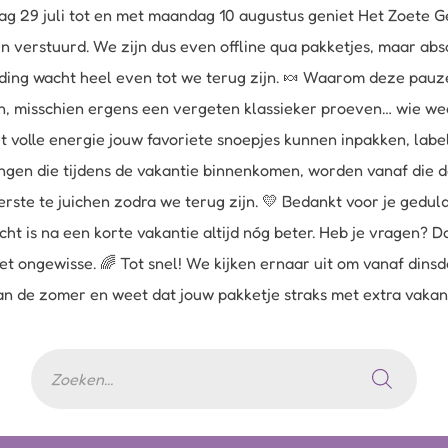
g 29 juli tot en met maandag 10 augustus geniet Het Zoete Ge
verstuurd. We zijn dus even offline qua pakketjes, maar abs
zending wacht heel even tot we terug zijn. 🍬 Waarom deze pa
n, misschien ergens een vergeten klassieker proeven… wie weet
t volle energie jouw favoriete snoepjes kunnen inpakken, la
ingen die tijdens de vakantie binnenkomen, worden vanaf die 
erste te juichen zodra we terug zijn. 💛 Bedankt voor je gedu
ht is na een korte vakantie altijd nóg beter. Heb je vragen? D
et ongewisse. 🌈 Tot snel! We kijken ernaar uit om vanaf din
 van de zomer en weet dat jouw pakketje straks met extra vaka
Producten
zoeken