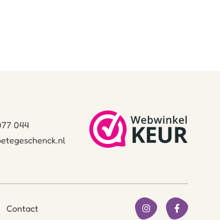
 077 044
etegeschenck.nl
Contact