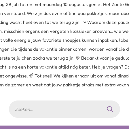
g 29 juli tot en met maandag 10 augustus geniet Het Zoete Ge
verstuurd. We zijn dus even offline qua pakketjes, maar abs
zending wacht heel even tot we terug zijn. 🍬 Waarom deze pa
n, misschien ergens een vergeten klassieker proeven… wie weet
t volle energie jouw favoriete snoepjes kunnen inpakken, la
ingen die tijdens de vakantie binnenkomen, worden vanaf die 
erste te juichen zodra we terug zijn. 💛 Bedankt voor je gedu
ht is na een korte vakantie altijd nóg beter. Heb je vragen? D
et ongewisse. 🌈 Tot snel! We kijken ernaar uit om vanaf din
 van de zomer en weet dat jouw pakketje straks met extra vaka
Producten
zoeken