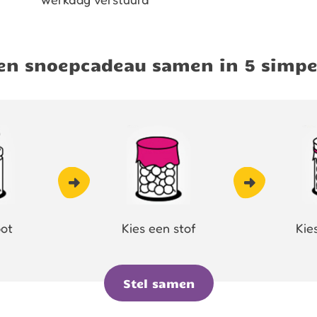
igen snoepcadeau samen in 5 simpe
pot
Kies een stof
Kie
Stel samen