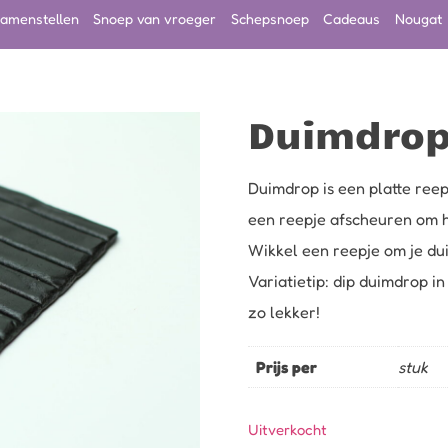
amenstellen
Snoep van vroeger
Schepsnoep
Cadeaus
Nougat
Duimdrop
Duimdrop is een platte reep
een reepje afscheuren om h
Wikkel een reepje om je du
Variatietip: dip duimdrop in
zo lekker!
Prijs per
stuk
Uitverkocht