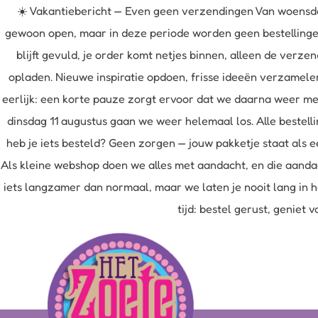
☀️ Vakantiebericht — Even geen verzendingen Van woensda
gewoon open, maar in deze periode worden geen bestellingen 
blijft gevuld, je order komt netjes binnen, alleen de ver
opladen. Nieuwe inspiratie opdoen, frisse ideeën verzamele
eerlijk: een korte pauze zorgt ervoor dat we daarna weer me
dinsdag 11 augustus gaan we weer helemaal los. Alle bestell
heb je iets besteld? Geen zorgen — jouw pakketje staat als e
Als kleine webshop doen we alles met aandacht, en die aandac
iets langzamer dan normaal, maar we laten je nooit lang in h
tijd: bestel gerust, geniet