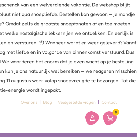
schenck van een welverdiende vakantie. De webshop blijft
oluut niet qua snoepliefde. Bestellen kan gewoon — je mandje
uze? Omdat zelfs de grootste snoepfanaten af en toe moeten
 welke nostalgische lekkernijen we ontdekken. En eerlijk is
belen en versturen. 📦 Wanneer wordt er weer geleverd? Vanaf
dag met liefde en in volgorde van binnenkomst verstuurd. Dus
ld We waarderen het enorm dat je even wacht op je bestelling.
an kun je ons natuurlijk wel bereiken — we reageren misschien
sdag 11 augustus weer volop snoepvreugde te bezorgen. Tot die
ntie-energie wordt ingepakt.
Over ons
Blog
Veelgestelde vragen
Contact
0