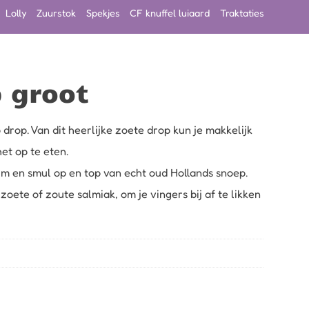
Lolly
Zuurstok
Spekjes
CF knuffel luiaard
Traktaties
 groot
 drop. Van dit heerlijke zoete drop kun je makkelijk
et op te eten.
im en smul op en top van echt oud Hollands snoep.
 zoete of zoute salmiak, om je vingers bij af te likken