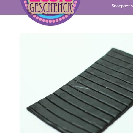
Snoeppot s