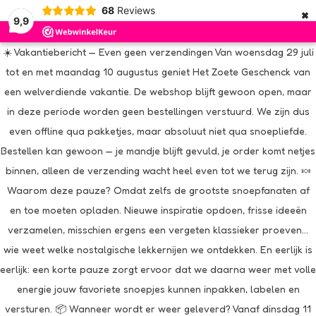
×
68
Reviews
9,9
☀️ Vakantiebericht — Even geen verzendingen Van woensdag 29 juli
tot en met maandag 10 augustus geniet Het Zoete Geschenck van
een welverdiende vakantie. De webshop blijft gewoon open, maar
in deze periode worden geen bestellingen verstuurd. We zijn dus
even offline qua pakketjes, maar absoluut niet qua snoepliefde.
Bestellen kan gewoon — je mandje blijft gevuld, je order komt netjes
binnen, alleen de verzending wacht heel even tot we terug zijn. 🍬
Waarom deze pauze? Omdat zelfs de grootste snoepfanaten af
en toe moeten opladen. Nieuwe inspiratie opdoen, frisse ideeën
verzamelen, misschien ergens een vergeten klassieker proeven…
wie weet welke nostalgische lekkernijen we ontdekken. En eerlijk is
eerlijk: een korte pauze zorgt ervoor dat we daarna weer met volle
energie jouw favoriete snoepjes kunnen inpakken, labelen en
versturen. 📦 Wanneer wordt er weer geleverd? Vanaf dinsdag 11