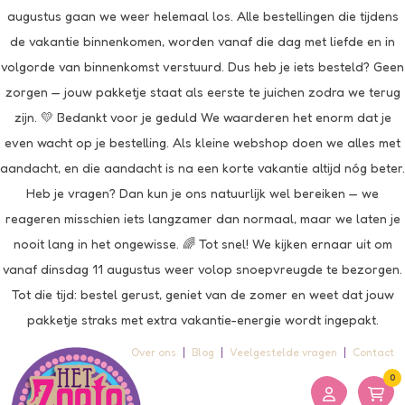
augustus gaan we weer helemaal los. Alle bestellingen die tijdens
de vakantie binnenkomen, worden vanaf die dag met liefde en in
volgorde van binnenkomst verstuurd. Dus heb je iets besteld? Geen
zorgen — jouw pakketje staat als eerste te juichen zodra we terug
zijn. 💛 Bedankt voor je geduld We waarderen het enorm dat je
even wacht op je bestelling. Als kleine webshop doen we alles met
aandacht, en die aandacht is na een korte vakantie altijd nóg beter.
Heb je vragen? Dan kun je ons natuurlijk wel bereiken — we
reageren misschien iets langzamer dan normaal, maar we laten je
nooit lang in het ongewisse. 🌈 Tot snel! We kijken ernaar uit om
vanaf dinsdag 11 augustus weer volop snoepvreugde te bezorgen.
Tot die tijd: bestel gerust, geniet van de zomer en weet dat jouw
pakketje straks met extra vakantie-energie wordt ingepakt.
Over ons
Blog
Veelgestelde vragen
Contact
0