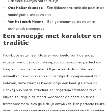
klassieke zuurtjes horen te zijn
Oud Hollands snoep
– Een tijdloze traktatie die past in de
nostalgische snoeptraditie
Van het merk Meenk
– Een gerenommeerde naam in
authentiek snoepgoed
Een snoepje met karakter en
traditie
Framboosjes zijn een klassiek voorbeeld van hoe snoep
vroeger werd gemaakt: stevig, vol van smaak en perfect om
langzaam van te genieten. Of je ze nu als traktatie neemt,
uitdeelt of gewoon even een nostalgisch snoepmoment wilt
beleven, deze zuurtjes bieden altijd een heerlijke ervaring.
Dankzij hun harde structuur en langzaam smeltende textuur
blijven ze lang in de mond, waardoor de zoete en frisse
framboossmaak zich geleidelijk ontwikkelt. Een perfecte keuze
voor liefhebbers van zuurtjes met een robuust en rijk karakter.