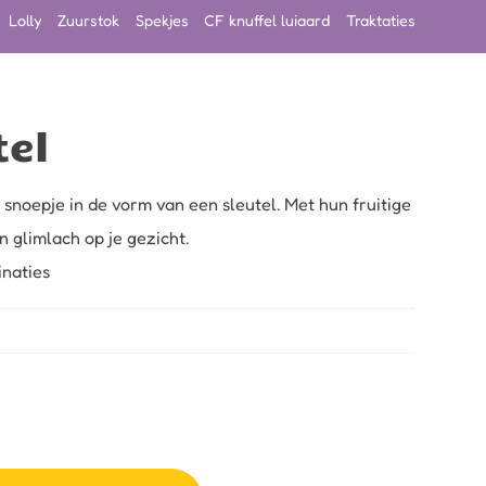
Lolly
Zuurstok
Spekjes
CF knuffel luiaard
Traktaties
tel
 snoepje in de vorm van een sleutel. Met hun fruitige
 glimlach op je gezicht.
inaties