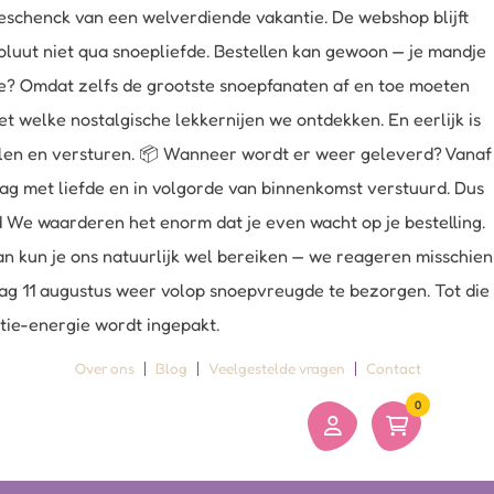
schenck van een welverdiende vakantie. De webshop blijft
oluut niet qua snoepliefde. Bestellen kan gewoon — je mandje
uze? Omdat zelfs de grootste snoepfanaten af en toe moeten
 welke nostalgische lekkernijen we ontdekken. En eerlijk is
belen en versturen. 📦 Wanneer wordt er weer geleverd? Vanaf
dag met liefde en in volgorde van binnenkomst verstuurd. Dus
ld We waarderen het enorm dat je even wacht op je bestelling.
an kun je ons natuurlijk wel bereiken — we reageren misschien
sdag 11 augustus weer volop snoepvreugde te bezorgen. Tot die
ntie-energie wordt ingepakt.
Over ons
Blog
Veelgestelde vragen
Contact
0