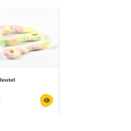
leutel
5