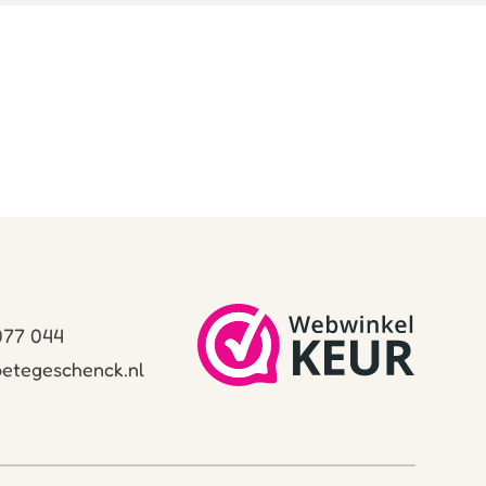
 077 044
etegeschenck.nl