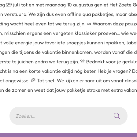
g 29 juli tot en met maandag 10 augustus geniet Het Zoete Ge
verstuurd. We zijn dus even offline qua pakketjes, maar abs
zending wacht heel even tot we terug zijn. 🍬 Waarom deze pa
n, misschien ergens een vergeten klassieker proeven… wie weet
t volle energie jouw favoriete snoepjes kunnen inpakken, la
ingen die tijdens de vakantie binnenkomen, worden vanaf die 
erste te juichen zodra we terug zijn. 💛 Bedankt voor je gedu
ht is na een korte vakantie altijd nóg beter. Heb je vragen? D
et ongewisse. 🌈 Tot snel! We kijken ernaar uit om vanaf din
 van de zomer en weet dat jouw pakketje straks met extra vaka
Producten
zoeken