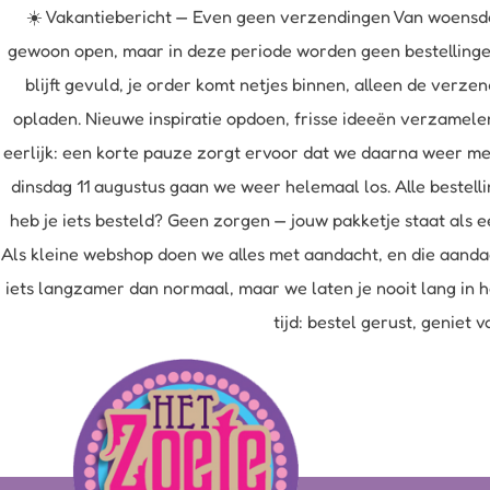
☀️ Vakantiebericht — Even geen verzendingen Van woensda
gewoon open, maar in deze periode worden geen bestellingen 
blijft gevuld, je order komt netjes binnen, alleen de ver
opladen. Nieuwe inspiratie opdoen, frisse ideeën verzamele
eerlijk: een korte pauze zorgt ervoor dat we daarna weer me
dinsdag 11 augustus gaan we weer helemaal los. Alle bestell
heb je iets besteld? Geen zorgen — jouw pakketje staat als e
Als kleine webshop doen we alles met aandacht, en die aandac
iets langzamer dan normaal, maar we laten je nooit lang in h
tijd: bestel gerust, geniet