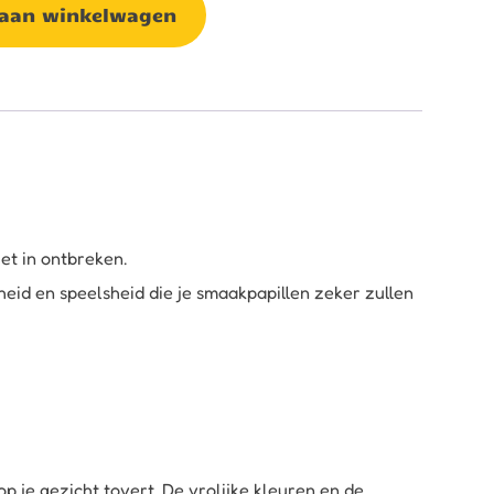
 aan winkelwagen
et in ontbreken.
heid en speelsheid die je smaakpapillen zeker zullen
 je gezicht tovert. De vrolijke kleuren en de