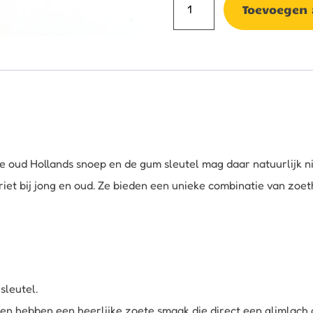
Toevoegen
sleutel
aantal
ie oud Hollands snoep en de gum sleutel mag daar natuurlijk ni
riet bij jong en oud. Ze bieden een unieke combinatie van zoet
sleutel.
hebben een heerlijke zoete smaak die direct een glimlach op