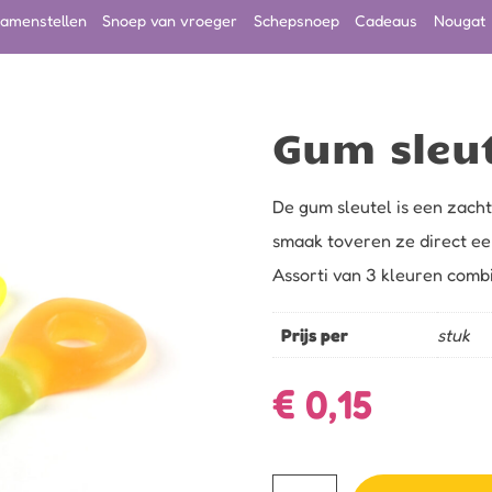
amenstellen
Snoep van vroeger
Schepsnoep
Cadeaus
Nougat
Gum sleu
De gum sleutel is een zacht
smaak toveren ze direct een
Assorti van 3 kleuren comb
Prijs per
stuk
€
0,15
Gum