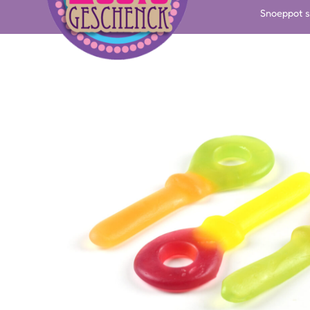
Snoeppot s