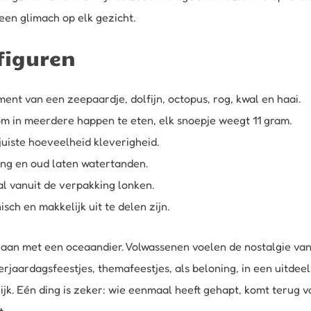
een glimach op elk gezicht.
figuren
ent van een zeepaardje, dolfijn, octopus, rog, kwal en haai.
om in meerdere happen te eten, elk snoepje weegt 11 gram.
juiste hoeveelheid kleverigheid.
ong en oud laten watertanden.
l vanuit de verpakking lonken.
ch en makkelijk uit te delen zijn.
aan met een oceaandier. Volwassenen voelen de nostalgie van 
erjaardagsfeestjes, themafeestjes, als beloning, in een uitdee
ijk. Eén ding is zeker: wie eenmaal heeft gehapt, komt terug v
.