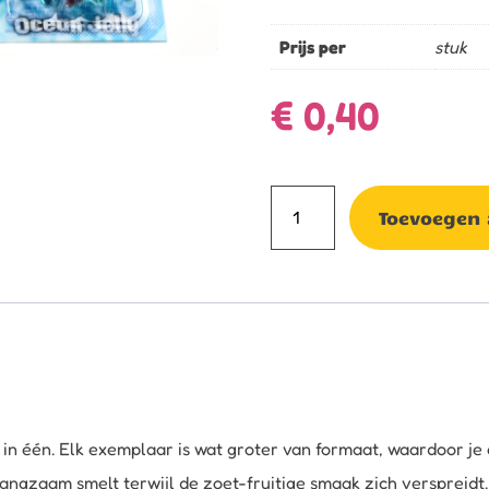
Prijs per
stuk
€
0,40
Jelly
Toevoegen
oceaan
figuren
aantal
 in één. Elk exemplaar is wat groter van formaat, waardoor je 
langzaam smelt terwijl de zoet-fruitige smaak zich verspreidt.