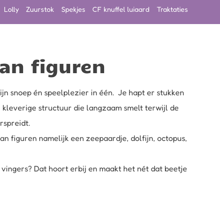
Lolly
Zuurstok
Spekjes
CF knuffel luiaard
Traktaties
aan figuren
ijn snoep én speelplezier in één. Je hapt er stukken
, kleverige structuur die langzaam smelt terwijl de
rspreidt.
aan figuren namelijk een zeepaardje, dolfijn, octopus,
 vingers? Dat hoort erbij en maakt het nét dat beetje