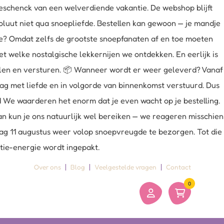
schenck van een welverdiende vakantie. De webshop blijft
oluut niet qua snoepliefde. Bestellen kan gewoon — je mandje
uze? Omdat zelfs de grootste snoepfanaten af en toe moeten
 welke nostalgische lekkernijen we ontdekken. En eerlijk is
belen en versturen. 📦 Wanneer wordt er weer geleverd? Vanaf
dag met liefde en in volgorde van binnenkomst verstuurd. Dus
ld We waarderen het enorm dat je even wacht op je bestelling.
an kun je ons natuurlijk wel bereiken — we reageren misschien
sdag 11 augustus weer volop snoepvreugde te bezorgen. Tot die
ntie-energie wordt ingepakt.
Over ons
Blog
Veelgestelde vragen
Contact
0