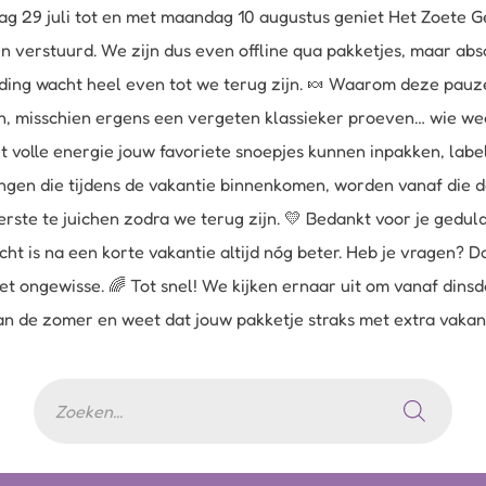
g 29 juli tot en met maandag 10 augustus geniet Het Zoete Ge
verstuurd. We zijn dus even offline qua pakketjes, maar abs
zending wacht heel even tot we terug zijn. 🍬 Waarom deze pa
n, misschien ergens een vergeten klassieker proeven… wie weet
t volle energie jouw favoriete snoepjes kunnen inpakken, la
ingen die tijdens de vakantie binnenkomen, worden vanaf die 
erste te juichen zodra we terug zijn. 💛 Bedankt voor je gedu
ht is na een korte vakantie altijd nóg beter. Heb je vragen? D
et ongewisse. 🌈 Tot snel! We kijken ernaar uit om vanaf din
 van de zomer en weet dat jouw pakketje straks met extra vaka
Producten
zoeken