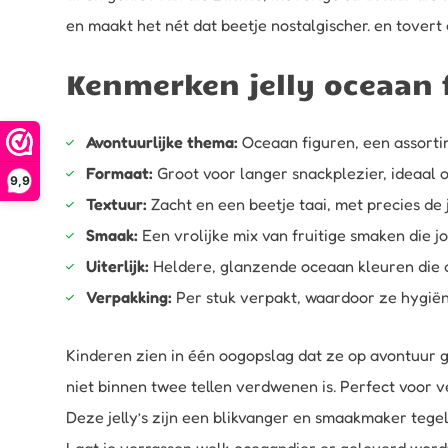
en maakt het nét dat beetje nostalgischer. en tovert 
Kenmerken jelly oceaan 
Avontuurlijke thema:
Oceaan figuren, een assortim
Formaat:
Groot voor langer snackplezier, ideaal 
9,9
Textuur:
Zacht en een beetje taai, met precies de 
Smaak:
Een vrolijke mix van fruitige smaken die j
Uiterlijk:
Heldere, glanzende oceaan kleuren die a
Verpakking:
Per stuk verpakt, waardoor ze hygiënis
Kinderen zien in één oogopslag dat ze op avontuur g
niet binnen twee tellen verdwenen is. Perfect voor v
Deze jelly’s zijn een blikvanger en smaakmaker tegel
Laat je verrassen welk oceaandier er geleverd wordt