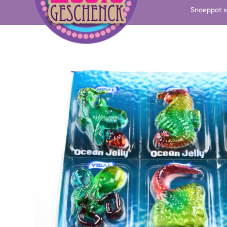
Snoeppot s