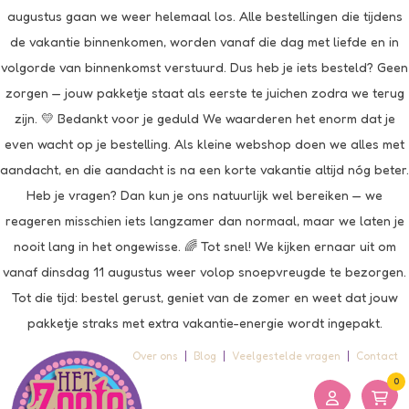
augustus gaan we weer helemaal los. Alle bestellingen die tijdens
de vakantie binnenkomen, worden vanaf die dag met liefde en in
volgorde van binnenkomst verstuurd. Dus heb je iets besteld? Geen
zorgen — jouw pakketje staat als eerste te juichen zodra we terug
zijn. 💛 Bedankt voor je geduld We waarderen het enorm dat je
even wacht op je bestelling. Als kleine webshop doen we alles met
aandacht, en die aandacht is na een korte vakantie altijd nóg beter.
Heb je vragen? Dan kun je ons natuurlijk wel bereiken — we
reageren misschien iets langzamer dan normaal, maar we laten je
nooit lang in het ongewisse. 🌈 Tot snel! We kijken ernaar uit om
vanaf dinsdag 11 augustus weer volop snoepvreugde te bezorgen.
Tot die tijd: bestel gerust, geniet van de zomer en weet dat jouw
pakketje straks met extra vakantie-energie wordt ingepakt.
Over ons
Blog
Veelgestelde vragen
Contact
0