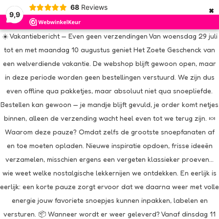
×
68
Reviews
9,9
☀️ Vakantiebericht — Even geen verzendingen Van woensdag 29 juli
tot en met maandag 10 augustus geniet Het Zoete Geschenck van
een welverdiende vakantie. De webshop blijft gewoon open, maar
in deze periode worden geen bestellingen verstuurd. We zijn dus
even offline qua pakketjes, maar absoluut niet qua snoepliefde.
Bestellen kan gewoon — je mandje blijft gevuld, je order komt netjes
binnen, alleen de verzending wacht heel even tot we terug zijn. 🍬
Waarom deze pauze? Omdat zelfs de grootste snoepfanaten af
en toe moeten opladen. Nieuwe inspiratie opdoen, frisse ideeën
verzamelen, misschien ergens een vergeten klassieker proeven…
wie weet welke nostalgische lekkernijen we ontdekken. En eerlijk is
eerlijk: een korte pauze zorgt ervoor dat we daarna weer met volle
energie jouw favoriete snoepjes kunnen inpakken, labelen en
versturen. 📦 Wanneer wordt er weer geleverd? Vanaf dinsdag 11