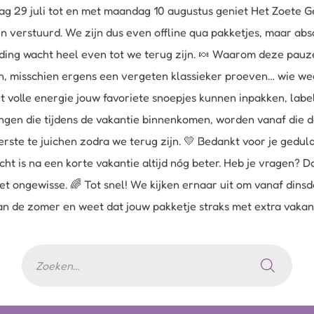
g 29 juli tot en met maandag 10 augustus geniet Het Zoete Ge
verstuurd. We zijn dus even offline qua pakketjes, maar abs
zending wacht heel even tot we terug zijn. 🍬 Waarom deze pa
n, misschien ergens een vergeten klassieker proeven… wie weet
t volle energie jouw favoriete snoepjes kunnen inpakken, la
ingen die tijdens de vakantie binnenkomen, worden vanaf die 
erste te juichen zodra we terug zijn. 💛 Bedankt voor je gedu
ht is na een korte vakantie altijd nóg beter. Heb je vragen? D
et ongewisse. 🌈 Tot snel! We kijken ernaar uit om vanaf din
 van de zomer en weet dat jouw pakketje straks met extra vaka
Producten
zoeken