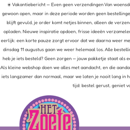
☀️ Vakantiebericht — Even geen verzendingen Van woensda
gewoon open, maar in deze periode worden geen bestellingen 
blijft gevuld, je order komt netjes binnen, alleen de ver
opladen. Nieuwe inspiratie opdoen, frisse ideeën verzamele
eerlijk: een korte pauze zorgt ervoor dat we daarna weer me
dinsdag 11 augustus gaan we weer helemaal los. Alle bestell
heb je iets besteld? Geen zorgen — jouw pakketje staat als e
Als kleine webshop doen we alles met aandacht, en die aandac
iets langzamer dan normaal, maar we laten je nooit lang in h
tijd: bestel gerust, geniet