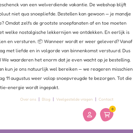
schenck van een welverdiende vakantie. De webshop blijft
oluut niet qua snoepliefde. Bestellen kan gewoon — je mandje
uze? Omdat zelfs de grootste snoepfanaten af en toe moeten
 welke nostalgische lekkernijen we ontdekken. En eerlijk is
belen en versturen. 📦 Wanneer wordt er weer geleverd? Vanaf
dag met liefde en in volgorde van binnenkomst verstuurd. Dus
ld We waarderen het enorm dat je even wacht op je bestelling.
an kun je ons natuurlijk wel bereiken — we reageren misschien
sdag 11 augustus weer volop snoepvreugde te bezorgen. Tot die
ntie-energie wordt ingepakt.
Over ons
Blog
Veelgestelde vragen
Contact
0