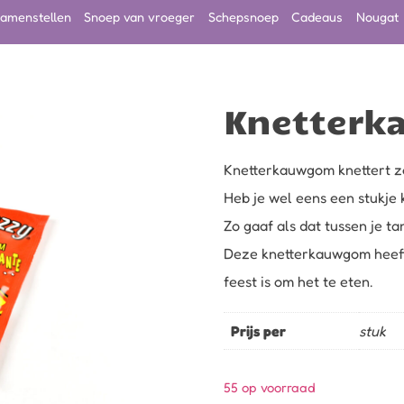
amenstellen
Snoep van vroeger
Schepsnoep
Cadeaus
Nougat
Knetter
Knetterkauwgom knettert zo
Heb je wel eens een stukje
Zo gaaf als dat tussen je tan
Deze knetterkauwgom heef
feest is om het te eten.
Prijs per
stuk
55 op voorraad