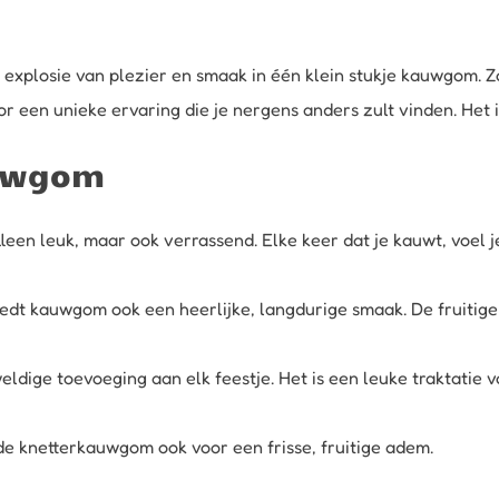
xplosie van plezier en smaak in één klein stukje kauwgom. Zo
r een unieke ervaring die je nergens anders zult vinden. Het is
auwgom
lleen leuk, maar ook verrassend. Elke keer dat je kauwt, voel 
edt kauwgom ook een heerlijke, langdurige smaak. De fruitige s
eldige toevoeging aan elk feestje. Het is een leuke traktati
 de knetterkauwgom ook voor een frisse, fruitige adem.