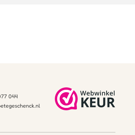
 077 044
etegeschenck.nl