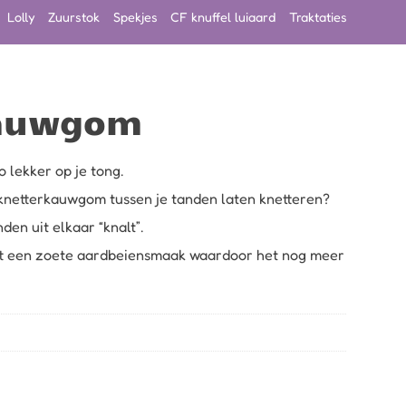
Lolly
Zuurstok
Spekjes
CF knuffel luiaard
Traktaties
kauwgom
 lekker op je tong.
 knetterkauwgom tussen je tanden laten knetteren?
den uit elkaar “knalt”.
t een zoete aardbeiensmaak waardoor het nog meer