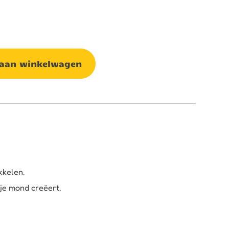
 aan winkelwagen
kkelen.
je mond creëert.