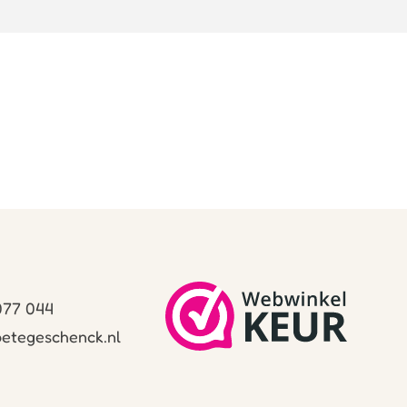
 077 044
etegeschenck.nl