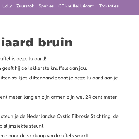
Lolly
Zuurstok
Spekjes
CF knuffel luiaard
Traktaties
uiaard bruin
ffel is deze luiaard!
geeft hij de lekkerste knuffels aan jou.
itten stukjes klittenband zodat je deze luiaard aan je
centimeter lang en zijn armen zijn wel 24 centimeter
steun je de Nederlandse Cystic Fibrosis Stichting, de
aislijmziekte steunt.
ere door de verkoop van knuffels wordt