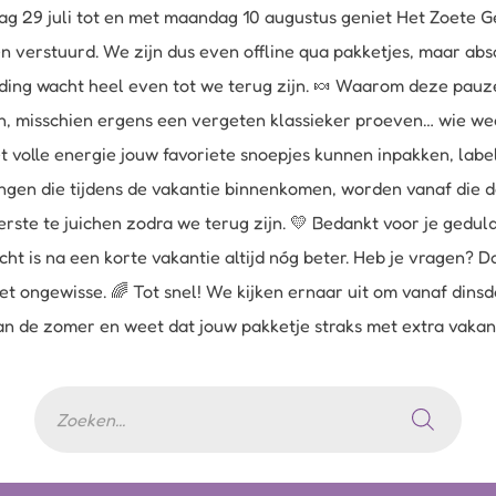
g 29 juli tot en met maandag 10 augustus geniet Het Zoete Ge
verstuurd. We zijn dus even offline qua pakketjes, maar abs
zending wacht heel even tot we terug zijn. 🍬 Waarom deze pa
n, misschien ergens een vergeten klassieker proeven… wie weet
t volle energie jouw favoriete snoepjes kunnen inpakken, la
ingen die tijdens de vakantie binnenkomen, worden vanaf die 
erste te juichen zodra we terug zijn. 💛 Bedankt voor je gedu
ht is na een korte vakantie altijd nóg beter. Heb je vragen? D
et ongewisse. 🌈 Tot snel! We kijken ernaar uit om vanaf din
 van de zomer en weet dat jouw pakketje straks met extra vaka
Producten
zoeken