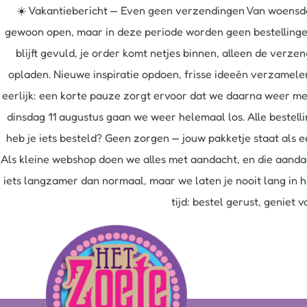
☀️ Vakantiebericht — Even geen verzendingen Van woensda
gewoon open, maar in deze periode worden geen bestellingen 
blijft gevuld, je order komt netjes binnen, alleen de ver
opladen. Nieuwe inspiratie opdoen, frisse ideeën verzamele
eerlijk: een korte pauze zorgt ervoor dat we daarna weer me
dinsdag 11 augustus gaan we weer helemaal los. Alle bestell
heb je iets besteld? Geen zorgen — jouw pakketje staat als e
Als kleine webshop doen we alles met aandacht, en die aandac
iets langzamer dan normaal, maar we laten je nooit lang in h
tijd: bestel gerust, geniet