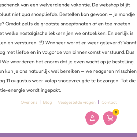
schenck van een welverdiende vakantie. De webshop blijft
oluut niet qua snoepliefde. Bestellen kan gewoon — je mandje
uze? Omdat zelfs de grootste snoepfanaten af en toe moeten
 welke nostalgische lekkernijen we ontdekken. En eerlijk is
belen en versturen. 📦 Wanneer wordt er weer geleverd? Vanaf
dag met liefde en in volgorde van binnenkomst verstuurd. Dus
ld We waarderen het enorm dat je even wacht op je bestelling.
an kun je ons natuurlijk wel bereiken — we reageren misschien
sdag 11 augustus weer volop snoepvreugde te bezorgen. Tot die
ntie-energie wordt ingepakt.
Over ons
Blog
Veelgestelde vragen
Contact
0