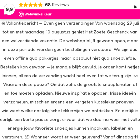
×
68
Reviews
9,9
☀️ Vakantiebericht — Even geen verzendingen Van woensdag 29 juli
tot en met maandag 10 augustus geniet Het Zoete Geschenck van
een welverdiende vakantie. De webshop blijft gewoon open, maar
in deze periode worden geen bestellingen verstuurd. We zijn dus
even offline qua pakketjes, maar absoluut niet qua snoepliefde.
Bestellen kan gewoon — je mandje blijft gevuld, je order komt netjes
binnen, alleen de verzending wacht heel even tot we terug zijn. 🍬
Waarom deze pauze? Omdat zelfs de grootste snoepfanaten af
en toe moeten opladen. Nieuwe inspiratie opdoen, frisse ideeën
verzamelen, misschien ergens een vergeten klassieker proeven…
wie weet welke nostalgische lekkernijen we ontdekken. En eerlijk is
eerlijk: een korte pauze zorgt ervoor dat we daarna weer met volle
energie jouw favoriete snoepjes kunnen inpakken, labelen en
versturen. 📦 Wanneer wordt er weer geleverd? Vanaf dinsdag 11