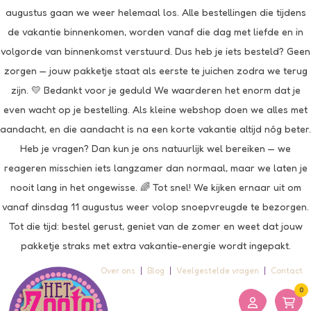
augustus gaan we weer helemaal los. Alle bestellingen die tijdens
de vakantie binnenkomen, worden vanaf die dag met liefde en in
volgorde van binnenkomst verstuurd. Dus heb je iets besteld? Geen
zorgen — jouw pakketje staat als eerste te juichen zodra we terug
zijn. 💛 Bedankt voor je geduld We waarderen het enorm dat je
even wacht op je bestelling. Als kleine webshop doen we alles met
aandacht, en die aandacht is na een korte vakantie altijd nóg beter.
Heb je vragen? Dan kun je ons natuurlijk wel bereiken — we
reageren misschien iets langzamer dan normaal, maar we laten je
nooit lang in het ongewisse. 🌈 Tot snel! We kijken ernaar uit om
vanaf dinsdag 11 augustus weer volop snoepvreugde te bezorgen.
Tot die tijd: bestel gerust, geniet van de zomer en weet dat jouw
pakketje straks met extra vakantie-energie wordt ingepakt.
Over ons
Blog
Veelgestelde vragen
Contact
0