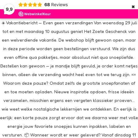
×
68
Reviews
9,9
☀️ Vakantiebericht — Even geen verzendingen Van woensdag 29 juli
tot en met maandag 10 augustus geniet Het Zoete Geschenck van
een welverdiende vakantie. De webshop blijft gewoon open, maar
in deze periode worden geen bestellingen verstuurd. We zijn dus
even offline qua pakketjes, maar absoluut niet qua snoepliefde.
Bestellen kan gewoon — je mandje blijft gevuld, je order komt netjes
binnen, alleen de verzending wacht heel even tot we terug zijn. 🍬
Waarom deze pauze? Omdat zelfs de grootste snoepfanaten af
en toe moeten opladen. Nieuwe inspiratie opdoen, frisse ideeën
verzamelen, misschien ergens een vergeten klassieker proeven…
wie weet welke nostalgische lekkernijen we ontdekken. En eerlijk is
eerlijk: een korte pauze zorgt ervoor dat we daarna weer met volle
energie jouw favoriete snoepjes kunnen inpakken, labelen en
versturen. 📦 Wanneer wordt er weer geleverd? Vanaf dinsdag 11