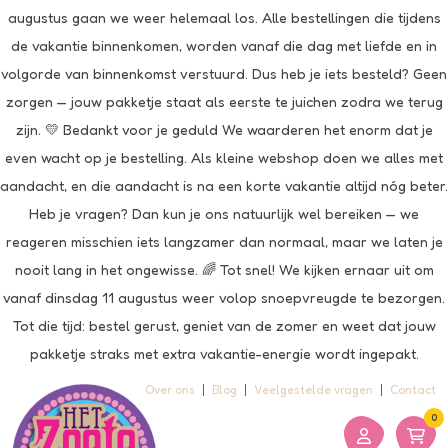
augustus gaan we weer helemaal los. Alle bestellingen die tijdens
de vakantie binnenkomen, worden vanaf die dag met liefde en in
volgorde van binnenkomst verstuurd. Dus heb je iets besteld? Geen
zorgen — jouw pakketje staat als eerste te juichen zodra we terug
zijn. 💛 Bedankt voor je geduld We waarderen het enorm dat je
even wacht op je bestelling. Als kleine webshop doen we alles met
aandacht, en die aandacht is na een korte vakantie altijd nóg beter.
Heb je vragen? Dan kun je ons natuurlijk wel bereiken — we
reageren misschien iets langzamer dan normaal, maar we laten je
nooit lang in het ongewisse. 🌈 Tot snel! We kijken ernaar uit om
vanaf dinsdag 11 augustus weer volop snoepvreugde te bezorgen.
Tot die tijd: bestel gerust, geniet van de zomer en weet dat jouw
pakketje straks met extra vakantie-energie wordt ingepakt.
Over ons
Blog
Veelgestelde vragen
Contact
0