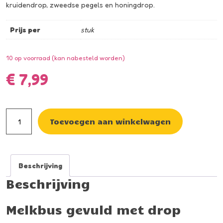
kruidendrop, zweedse pegels en honingdrop.
Prijs per
stuk
10 op voorraad (kan nabesteld worden)
€
7,99
Melkbus
Toevoegen aan winkelwagen
gevuld
met
drop
Beschrijving
aantal
Beschrijving
Melkbus gevuld met drop