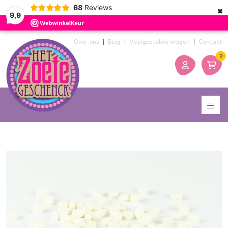
×
68
Reviews
9,9
Over ons
Blog
Veelgestelde vragen
Contact
0