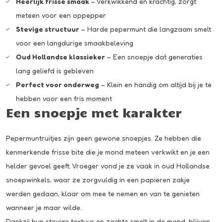
Heerlijk frisse smaak
– Verkwikkend en krachtig, zorgt
meteen voor een oppepper
Stevige structuur
– Harde pepermunt die langzaam smelt
voor een langdurige smaakbeleving
Oud Hollandse klassieker
– Een snoepje dat generaties
lang geliefd is gebleven
Perfect voor onderweg
– Klein en handig om altijd bij je te
hebben voor een fris moment
Een snoepje met karakter
Pepermuntruitjes zijn geen gewone snoepjes. Ze hebben die
kenmerkende frisse bite die je mond meteen verkwikt en je een
helder gevoel geeft. Vroeger vond je ze vaak in oud Hollandse
snoepwinkels, waar ze zorgvuldig in een papieren zakje
werden gedaan, klaar om mee te nemen en van te genieten
wanneer je maar wilde.
Dankzij hun stevige textuur en zachte smelt in de mond, blijven