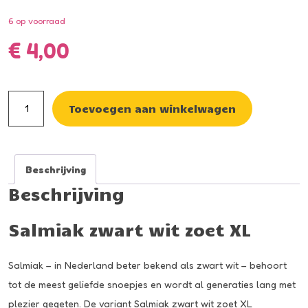
6 op voorraad
€
4,00
Salmiak
Toevoegen aan winkelwagen
zwart
wit
zoet
Beschrijving
XL
Beschrijving
aantal
Salmiak zwart wit zoet XL
Salmiak – in Nederland beter bekend als zwart wit – behoort
tot de meest geliefde snoepjes en wordt al generaties lang met
plezier gegeten. De variant Salmiak zwart wit zoet XL