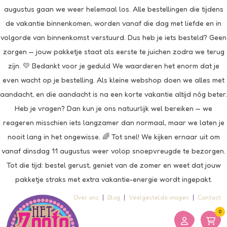
augustus gaan we weer helemaal los. Alle bestellingen die tijdens
de vakantie binnenkomen, worden vanaf die dag met liefde en in
volgorde van binnenkomst verstuurd. Dus heb je iets besteld? Geen
zorgen — jouw pakketje staat als eerste te juichen zodra we terug
zijn. 💛 Bedankt voor je geduld We waarderen het enorm dat je
even wacht op je bestelling. Als kleine webshop doen we alles met
aandacht, en die aandacht is na een korte vakantie altijd nóg beter.
Heb je vragen? Dan kun je ons natuurlijk wel bereiken — we
reageren misschien iets langzamer dan normaal, maar we laten je
nooit lang in het ongewisse. 🌈 Tot snel! We kijken ernaar uit om
vanaf dinsdag 11 augustus weer volop snoepvreugde te bezorgen.
Tot die tijd: bestel gerust, geniet van de zomer en weet dat jouw
pakketje straks met extra vakantie-energie wordt ingepakt.
Over ons
Blog
Veelgestelde vragen
Contact
0