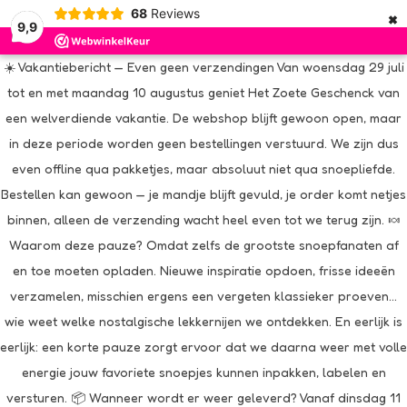
×
68
Reviews
9,9
☀️ Vakantiebericht — Even geen verzendingen Van woensdag 29 juli
tot en met maandag 10 augustus geniet Het Zoete Geschenck van
een welverdiende vakantie. De webshop blijft gewoon open, maar
in deze periode worden geen bestellingen verstuurd. We zijn dus
even offline qua pakketjes, maar absoluut niet qua snoepliefde.
Bestellen kan gewoon — je mandje blijft gevuld, je order komt netjes
binnen, alleen de verzending wacht heel even tot we terug zijn. 🍬
Waarom deze pauze? Omdat zelfs de grootste snoepfanaten af
en toe moeten opladen. Nieuwe inspiratie opdoen, frisse ideeën
verzamelen, misschien ergens een vergeten klassieker proeven…
wie weet welke nostalgische lekkernijen we ontdekken. En eerlijk is
eerlijk: een korte pauze zorgt ervoor dat we daarna weer met volle
energie jouw favoriete snoepjes kunnen inpakken, labelen en
versturen. 📦 Wanneer wordt er weer geleverd? Vanaf dinsdag 11