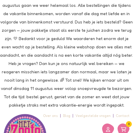
augustus gaan we weer helemaal los. Alle bestellingen die tijdens
de vakantie binnenkomen, worden vanaf die dag met liefde en in
volgorde van binnenkomst verstuurd. Dus heb je iets besteld? Geen
zorgen — jouw pakketje staat als eerste te juichen zodra we terug
zijn. 💛 Bedankt voor je geduld We waarderen het enorm dat je
even wacht op je bestelling. Als kleine webshop doen we alles met
aandacht, en die aandacht is na een korte vakantie altijd nóg beter.
Heb je vragen? Dan kun je ons natuurlijk wel bereiken — we
reageren misschien iets langzamer dan normaal, maar we laten je
nooit lang in het ongewisse. 🌈 Tot snel! We kijken ernaar uit om
vanaf dinsdag 11 augustus weer volop snoepvreugde te bezorgen.
Tot die tijd: bestel gerust, geniet van de zomer en weet dat jouw
pakketje straks met extra vakantie-energie wordt ingepakt.
Over ons
Blog
Veelgestelde vragen
Contact
0