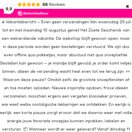
×
68
Reviews
9,9
☀️ Vakantiebericht — Even geen verzendingen Van woensdag 29 juli
tot en met maandag 10 augustus geniet Het Zoete Geschenck van
een welverdiende vakantie. De webshop blijft gewoon open, maar
in deze periode worden geen bestellingen verstuurd. We zijn dus
even offline qua pakketjes, maar absoluut niet qua snoepliefde.
Bestellen kan gewoon — je mandje blijft gevuld, je order komt netjes
binnen, alleen de verzending wacht heel even tot we terug zijn. 🍬
Waarom deze pauze? Omdat zelfs de grootste snoepfanaten af
en toe moeten opladen. Nieuwe inspiratie opdoen, frisse ideeën
verzamelen, misschien ergens een vergeten klassieker proeven…
wie weet welke nostalgische lekkernijen we ontdekken. En eerlijk is
eerlijk: een korte pauze zorgt ervoor dat we daarna weer met volle
energie jouw favoriete snoepjes kunnen inpakken, labelen en
versturen. 📦 Wanneer wordt er weer geleverd? Vanaf dinsdag 11