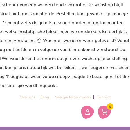
schenck van een welverdiende vakantie. De webshop blijft
oluut niet qua snoepliefde. Bestellen kan gewoon — je mandje
uze? Omdat zelfs de grootste snoepfanaten af en toe moeten
 welke nostalgische lekkernijen we ontdekken. En eerlijk is
belen en versturen. 📦 Wanneer wordt er weer geleverd? Vanaf
dag met liefde en in volgorde van binnenkomst verstuurd. Dus
ld We waarderen het enorm dat je even wacht op je bestelling.
an kun je ons natuurlijk wel bereiken — we reageren misschien
sdag 11 augustus weer volop snoepvreugde te bezorgen. Tot die
ntie-energie wordt ingepakt.
Over ons
Blog
Veelgestelde vragen
Contact
0