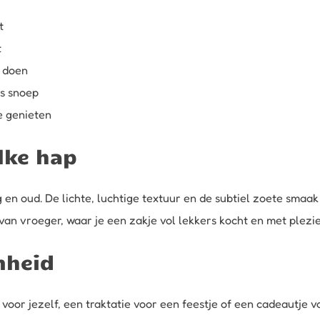
t
t
e doen
ds snoep
e genieten
elke hap
g en oud. De lichte, luchtige textuur en de subtiel zoete smaak 
an vroeger, waar je een zakje vol lekkers kocht en met plezie
nheid
voor jezelf, een traktatie voor een feestje of een cadeautje v