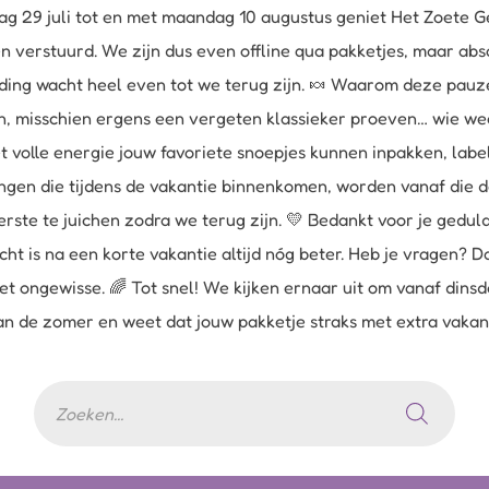
g 29 juli tot en met maandag 10 augustus geniet Het Zoete Ge
verstuurd. We zijn dus even offline qua pakketjes, maar abs
zending wacht heel even tot we terug zijn. 🍬 Waarom deze pa
n, misschien ergens een vergeten klassieker proeven… wie weet
t volle energie jouw favoriete snoepjes kunnen inpakken, la
ingen die tijdens de vakantie binnenkomen, worden vanaf die 
erste te juichen zodra we terug zijn. 💛 Bedankt voor je gedu
ht is na een korte vakantie altijd nóg beter. Heb je vragen? D
et ongewisse. 🌈 Tot snel! We kijken ernaar uit om vanaf din
 van de zomer en weet dat jouw pakketje straks met extra vaka
Producten
zoeken