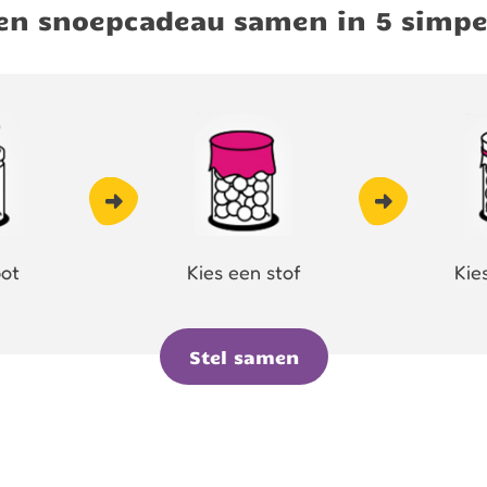
igen snoepcadeau samen in 5 simpe
pot
Kies een stof
Kie
Stel samen