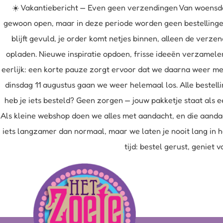
☀️ Vakantiebericht — Even geen verzendingen Van woensda
gewoon open, maar in deze periode worden geen bestellingen 
blijft gevuld, je order komt netjes binnen, alleen de ver
opladen. Nieuwe inspiratie opdoen, frisse ideeën verzamele
eerlijk: een korte pauze zorgt ervoor dat we daarna weer me
dinsdag 11 augustus gaan we weer helemaal los. Alle bestell
heb je iets besteld? Geen zorgen — jouw pakketje staat als e
Als kleine webshop doen we alles met aandacht, en die aandac
iets langzamer dan normaal, maar we laten je nooit lang in h
tijd: bestel gerust, geniet