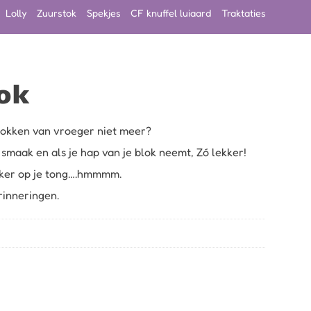
Lolly
Zuurstok
Spekjes
CF knuffel luiaard
Traktaties
ok
lokken van vroeger niet meer?
 smaak en als je hap van je blok neemt, Zó lekker!
kker op je tong….hmmmm.
rinneringen.