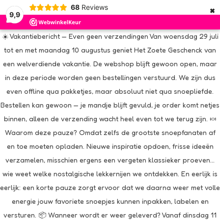
×
68
Reviews
9,9
☀️ Vakantiebericht — Even geen verzendingen Van woensdag 29 juli
tot en met maandag 10 augustus geniet Het Zoete Geschenck van
een welverdiende vakantie. De webshop blijft gewoon open, maar
in deze periode worden geen bestellingen verstuurd. We zijn dus
even offline qua pakketjes, maar absoluut niet qua snoepliefde.
Bestellen kan gewoon — je mandje blijft gevuld, je order komt netjes
binnen, alleen de verzending wacht heel even tot we terug zijn. 🍬
Waarom deze pauze? Omdat zelfs de grootste snoepfanaten af
en toe moeten opladen. Nieuwe inspiratie opdoen, frisse ideeën
verzamelen, misschien ergens een vergeten klassieker proeven…
wie weet welke nostalgische lekkernijen we ontdekken. En eerlijk is
eerlijk: een korte pauze zorgt ervoor dat we daarna weer met volle
energie jouw favoriete snoepjes kunnen inpakken, labelen en
versturen. 📦 Wanneer wordt er weer geleverd? Vanaf dinsdag 11