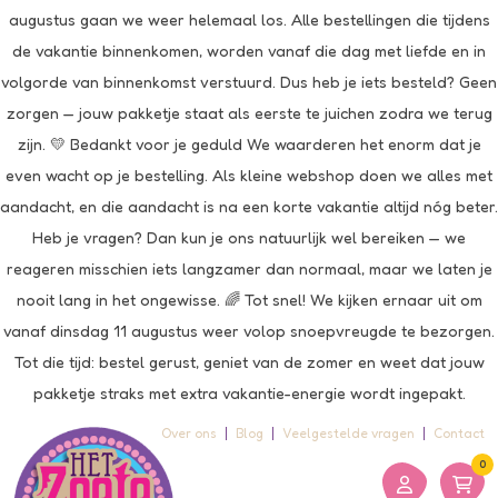
augustus gaan we weer helemaal los. Alle bestellingen die tijdens
de vakantie binnenkomen, worden vanaf die dag met liefde en in
volgorde van binnenkomst verstuurd. Dus heb je iets besteld? Geen
zorgen — jouw pakketje staat als eerste te juichen zodra we terug
zijn. 💛 Bedankt voor je geduld We waarderen het enorm dat je
even wacht op je bestelling. Als kleine webshop doen we alles met
aandacht, en die aandacht is na een korte vakantie altijd nóg beter.
Heb je vragen? Dan kun je ons natuurlijk wel bereiken — we
reageren misschien iets langzamer dan normaal, maar we laten je
nooit lang in het ongewisse. 🌈 Tot snel! We kijken ernaar uit om
vanaf dinsdag 11 augustus weer volop snoepvreugde te bezorgen.
Tot die tijd: bestel gerust, geniet van de zomer en weet dat jouw
pakketje straks met extra vakantie-energie wordt ingepakt.
Over ons
Blog
Veelgestelde vragen
Contact
0