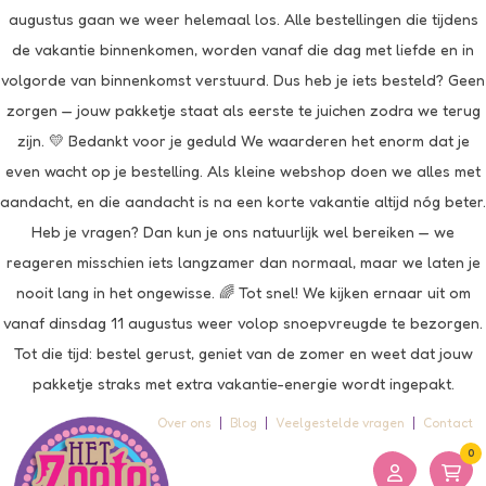
augustus gaan we weer helemaal los. Alle bestellingen die tijdens
de vakantie binnenkomen, worden vanaf die dag met liefde en in
volgorde van binnenkomst verstuurd. Dus heb je iets besteld? Geen
zorgen — jouw pakketje staat als eerste te juichen zodra we terug
zijn. 💛 Bedankt voor je geduld We waarderen het enorm dat je
even wacht op je bestelling. Als kleine webshop doen we alles met
aandacht, en die aandacht is na een korte vakantie altijd nóg beter.
Heb je vragen? Dan kun je ons natuurlijk wel bereiken — we
reageren misschien iets langzamer dan normaal, maar we laten je
nooit lang in het ongewisse. 🌈 Tot snel! We kijken ernaar uit om
vanaf dinsdag 11 augustus weer volop snoepvreugde te bezorgen.
Tot die tijd: bestel gerust, geniet van de zomer en weet dat jouw
pakketje straks met extra vakantie-energie wordt ingepakt.
Over ons
Blog
Veelgestelde vragen
Contact
0