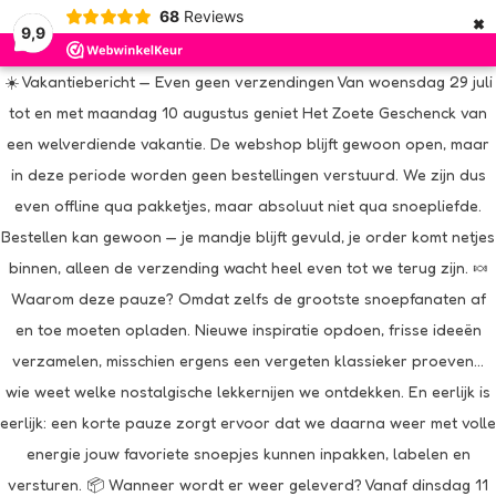
×
68
Reviews
9,9
☀️ Vakantiebericht — Even geen verzendingen Van woensdag 29 juli
tot en met maandag 10 augustus geniet Het Zoete Geschenck van
een welverdiende vakantie. De webshop blijft gewoon open, maar
in deze periode worden geen bestellingen verstuurd. We zijn dus
even offline qua pakketjes, maar absoluut niet qua snoepliefde.
Bestellen kan gewoon — je mandje blijft gevuld, je order komt netjes
binnen, alleen de verzending wacht heel even tot we terug zijn. 🍬
Waarom deze pauze? Omdat zelfs de grootste snoepfanaten af
en toe moeten opladen. Nieuwe inspiratie opdoen, frisse ideeën
verzamelen, misschien ergens een vergeten klassieker proeven…
wie weet welke nostalgische lekkernijen we ontdekken. En eerlijk is
eerlijk: een korte pauze zorgt ervoor dat we daarna weer met volle
energie jouw favoriete snoepjes kunnen inpakken, labelen en
versturen. 📦 Wanneer wordt er weer geleverd? Vanaf dinsdag 11