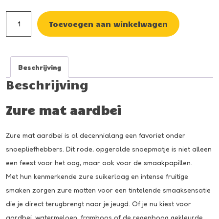
Zure
Toevoegen aan winkelwagen
mat
aardbei
aantal
Beschrijving
Beschrijving
Zure mat aardbei
Zure mat aardbei is al decennialang een favoriet onder
snoepliefhebbers. Dit rode, opgerolde snoepmatje is niet alleen
een feest voor het oog, maar ook voor de smaakpapillen.
Met hun kenmerkende zure suikerlaag en intense fruitige
smaken zorgen zure matten voor een tintelende smaaksensatie
die je direct terugbrengt naar je jeugd. Of je nu kiest voor
aardbei, watermeloen,
framboos
of de regenboog gekleurde