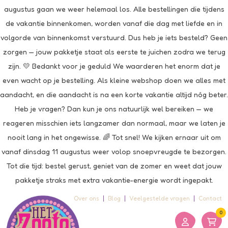
augustus gaan we weer helemaal los. Alle bestellingen die tijdens
de vakantie binnenkomen, worden vanaf die dag met liefde en in
volgorde van binnenkomst verstuurd. Dus heb je iets besteld? Geen
zorgen — jouw pakketje staat als eerste te juichen zodra we terug
zijn. 💛 Bedankt voor je geduld We waarderen het enorm dat je
even wacht op je bestelling. Als kleine webshop doen we alles met
aandacht, en die aandacht is na een korte vakantie altijd nóg beter.
Heb je vragen? Dan kun je ons natuurlijk wel bereiken — we
reageren misschien iets langzamer dan normaal, maar we laten je
nooit lang in het ongewisse. 🌈 Tot snel! We kijken ernaar uit om
vanaf dinsdag 11 augustus weer volop snoepvreugde te bezorgen.
Tot die tijd: bestel gerust, geniet van de zomer en weet dat jouw
pakketje straks met extra vakantie-energie wordt ingepakt.
Over ons
Blog
Veelgestelde vragen
Contact
0