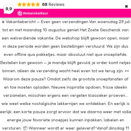
×
68
Reviews
9,9
☀️ Vakantiebericht — Even geen verzendingen Van woensdag 29 juli
tot en met maandag 10 augustus geniet Het Zoete Geschenck van
een welverdiende vakantie. De webshop blijft gewoon open, maar
in deze periode worden geen bestellingen verstuurd. We zijn dus
even offline qua pakketjes, maar absoluut niet qua snoepliefde.
Bestellen kan gewoon — je mandje blijft gevuld, je order komt netjes
binnen, alleen de verzending wacht heel even tot we terug zijn. 🍬
Waarom deze pauze? Omdat zelfs de grootste snoepfanaten af
en toe moeten opladen. Nieuwe inspiratie opdoen, frisse ideeën
verzamelen, misschien ergens een vergeten klassieker proeven…
wie weet welke nostalgische lekkernijen we ontdekken. En eerlijk is
eerlijk: een korte pauze zorgt ervoor dat we daarna weer met volle
energie jouw favoriete snoepjes kunnen inpakken, labelen en
versturen. 📦 Wanneer wordt er weer geleverd? Vanaf dinsdag 11