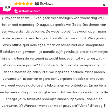
×
68
Reviews
9,9
☀️ Vakantiebericht — Even geen verzendingen Van woensdag 29 juli
tot en met maandag 10 augustus geniet Het Zoete Geschenck van
een welverdiende vakantie. De webshop blijft gewoon open, maar
in deze periode worden geen bestellingen verstuurd. We zijn dus
even offline qua pakketjes, maar absoluut niet qua snoepliefde.
Bestellen kan gewoon — je mandje blijft gevuld, je order komt netjes
binnen, alleen de verzending wacht heel even tot we terug zijn. 🍬
Waarom deze pauze? Omdat zelfs de grootste snoepfanaten af
en toe moeten opladen. Nieuwe inspiratie opdoen, frisse ideeën
verzamelen, misschien ergens een vergeten klassieker proeven…
wie weet welke nostalgische lekkernijen we ontdekken. En eerlijk is
eerlijk: een korte pauze zorgt ervoor dat we daarna weer met volle
energie jouw favoriete snoepjes kunnen inpakken, labelen en
versturen. 📦 Wanneer wordt er weer geleverd? Vanaf dinsdag 11