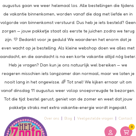
augustus gaan we weer helemaal los. Alle bestellingen die tijdens
de vakantie binnenkomen, worden vanaf die dag met liefde en in
volgorde van binnenkomst verstuurd. Dus heb je iets besteld? Geen
zorgen — jouw pakketje staat als eerste te juichen zodra we terug
zijn. 💛 Bedankt voor je geduld We waarderen het enorm dat je
even wacht op je bestelling. Als kleine webshop doen we alles met
aandacht, en die aandacht is na een korte vakantie altijd nóg beter.
Heb je vragen? Dan kun je ons natuurlijk wel bereiken — we
reageren misschien iets langzamer dan normaal, maar we laten je
nooit lang in het ongewisse. 🌈 Tot snel! We kijken ernaar uit om
vanaf dinsdag 11 augustus weer volop snoepvreugde te bezorgen.
Tot die tijd: bestel gerust, geniet van de zomer en weet dat jouw
pakketje straks met extra vakantie-energie wordt ingepakt.
Over ons
Blog
Veelgestelde vragen
Contact
0