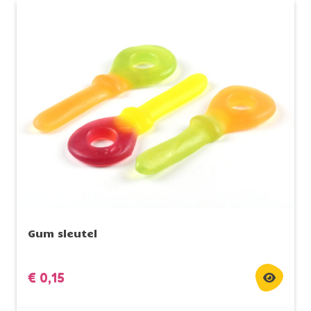
Gum sleutel
€
0,15